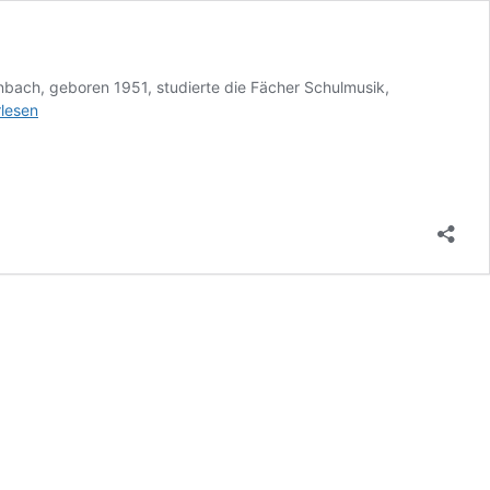
nbach, geboren 1951, studierte die Fächer Schulmusik,
ang
rlesen
nbach