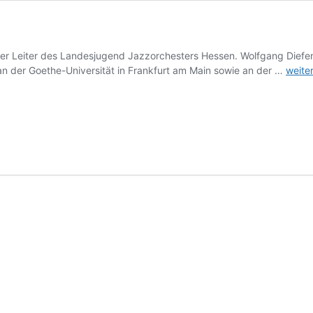
her Leiter des Landesjugend Jazzorchesters Hessen. Wolfgang Diefe
Wolfg
n der Goethe-Universität in Frankfurt am Main sowie an der …
weite
Diefe