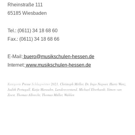
Rheinstraße 111
65185 Wiesbaden
Tel.: (0611) 34 18 68 60
Fax.: (0611) 34 18 68 66
E-Mail:
buero@musikschulen-hessen.de
Internet:
www.musikschulen-hessen.de
Kategorie
Presse
Schlagwörter
2021
,
Christoph Möller
,
Dr. Ingo Negwer
,
Harry Wenz
,
Judith Portugall
,
Katja Marauhn
,
Landesvorstand
,
Michael Eberhardt
,
Simon van
Zoest
,
Thomas Albrecht
,
Thomas Müller
,
Wahlen