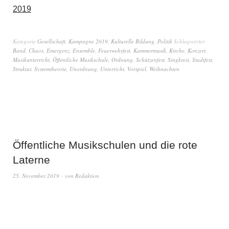
2019
Kategorie
Gesellschaft
,
Kampagne 2019
,
Kulturelle Bildung
,
Politik
Schlagwörter
Band
,
Chaos
,
Emergenz
,
Ensemble
,
Feuerwehrfest
,
Kammermusik
,
Kirche
,
Konzert
,
Musikunterricht
,
Öffentliche Musikschule
,
Ordnung
,
Schützenfest
,
Singkreis
,
Stadtfest
,
Struktur
,
Systemtheorie
,
Unordnung
,
Unterricht
,
Vorspiel
,
Weihnachten
Öffentliche Musikschulen und die rote
Laterne
25. November 2019
von
Redaktion