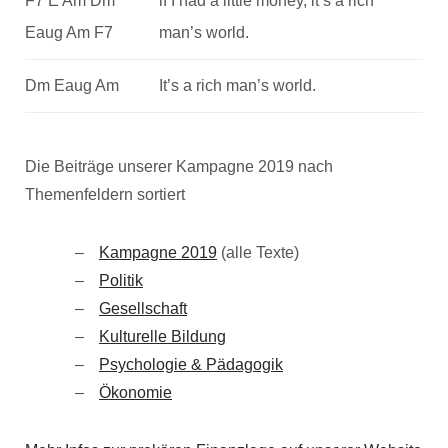
F7 E Am Dm
if I had a little money, it’s a rich
Eaug Am F7
man’s world.
Dm Eaug Am
It’s a rich man’s world.
Die Beiträge unserer Kampagne 2019 nach
Themenfeldern sortiert
Kampagne 2019
(alle Texte)
Politik
Gesellschaft
Kulturelle Bildung
Psychologie & Pädagogik
Ökonomie