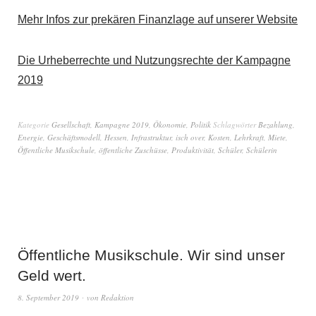
Mehr Infos zur prekären Finanzlage auf unserer Website
Die Urheberrechte und Nutzungsrechte der Kampagne
2019
Kategorie
Gesellschaft
,
Kampagne 2019
,
Ökonomie
,
Politik
Schlagwörter
Bezahlung
,
Energie
,
Geschäftsmodell
,
Hessen
,
Infrastruktur
,
isch over
,
Kosten
,
Lehrkraft
,
Miete
,
Öffentliche Musikschule
,
öffentliche Zuschüsse
,
Produktivität
,
Schüler
,
Schülerin
Öffentliche Musikschule. Wir sind unser
Geld wert.
8. September 2019
von
Redaktion