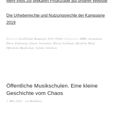
Mehr Infos zur prekären Finanzlage auf unserer Website
Die Urheberrechte und Nutzungsrechte der Kampagne
2019
Kategorie
Gesellschaft
,
Kampagne 2019
,
Politik
Schlagwörter
ABBA
,
Ausstattung
,
Eltern
,
Entlastung
,
Gitarre
,
Instrument
,
Klavier
,
Lehrkraft
,
öffentliche Hand
,
Öffentliche Musikschule
,
Schüler
,
Schülerin
Öffentliche Musikschulen. Eine kleine
Geschichte vom Chaos
1. März 2020
von
Redaktion