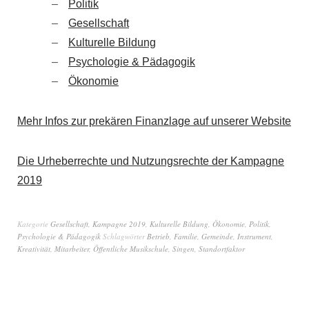
Politik
Gesellschaft
Kulturelle Bildung
Psychologie & Pädagogik
Ökonomie
Mehr Infos zur prekären Finanzlage auf unserer Website
Die Urheberrechte und Nutzungsrechte der Kampagne
2019
Kategorie
Gesellschaft
,
Kampagne 2019
,
Kulturelle Bildung
,
Ökonomie
,
Politik
,
Psychologie & Pädagogik
Schlagwörter
Betrieb
,
Familie
,
Gemeinde
,
Instrument
,
Kreativität
,
Mitarbeiter
,
Öffentliche Musikschule
,
Singen
,
Standortfaktor