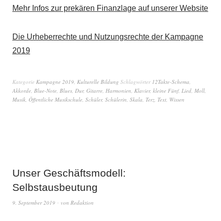
Mehr Infos zur prekären Finanzlage auf unserer Website
Die Urheberrechte und Nutzungsrechte der Kampagne
2019
Kategorie
Kampagne 2019
,
Kulturelle Bildung
Schlagwörter
12Takte-Schema
,
Akkorde
,
Blue-Note
,
Blues
,
Dur
,
Gitarre
,
Harmonien
,
Klavier
,
kleine Fünf
,
Lied
,
Moll
,
Musik
,
Öffentliche Musikschule
,
Schüler
,
Schülerin
,
Skala
,
Terz
,
Text
,
Wissen
Unser Geschäftsmodell:
Selbstausbeutung
9. September 2019
von
Redaktion