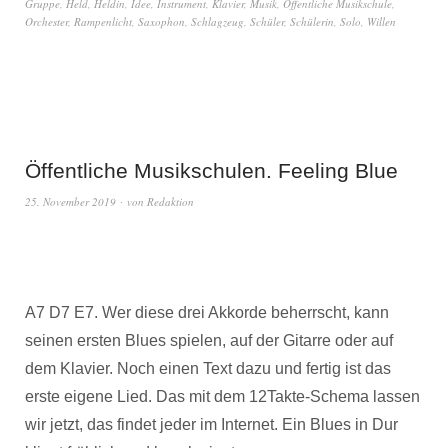
Gruppe
,
Held
,
Heldin
,
Idee
,
Instrument
,
Klavier
,
Musik
,
Öffentliche Musikschule
,
Orchester
,
Rampenlicht
,
Saxophon
,
Schlagzeug
,
Schüler
,
Schülerin
,
Solo
,
Willen
Öffentliche Musikschulen. Feeling Blue
25. November 2019
von
Redaktion
A7 D7 E7. Wer diese drei Akkorde beherrscht, kann
seinen ersten Blues spielen, auf der Gitarre oder auf
dem Klavier. Noch einen Text dazu und fertig ist das
erste eigene Lied. Das mit dem 12Takte-Schema lassen
wir jetzt, das findet jeder im Internet. Ein Blues in Dur