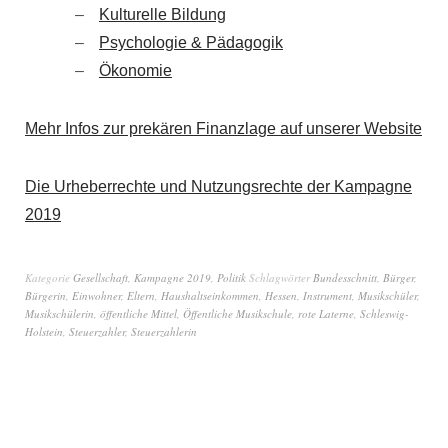
Kulturelle Bildung
Psychologie & Pädagogik
Ökonomie
Mehr Infos zur prekären Finanzlage auf unserer Website
Die Urheberrechte und Nutzungsrechte der Kampagne
2019
Kategorie
Gesellschaft
,
Kampagne 2019
,
Politik
Schlagwörter
Bundesschnitt
,
Bürger
,
Bürgerin
,
Einwohner
,
Eltern
,
Haushaltseinkommen
,
Hessen
,
Instrument
,
Musikschüler
,
Musikschülerin
,
öffentliche Mittel
,
Öffentliche Musikschule
,
rote Laterne
,
Schleswig-
Holstein
,
Steuerzahler
,
Steuerzahlerin