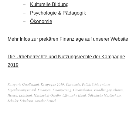
Kulturelle Bildung
Psychologie & Pädagogik
Ökonomie
Mehr Infos zur prekären Finanzlage auf unserer Website
Die Urheberrechte und Nutzungsrechte der Kampagne
2019
Kategorie
Gesellschaft
,
Kampagne 2019
,
Ökonomie
,
Politik
Schlagwörter
Eigenleistungsanteil
,
Finanzen
,
Finanzierung
,
Gesamtkosten
,
Handlungsspielraum
,
Hessen
,
Lehrkraft
,
Musikschul-Gebühr
,
öffentliche Hand
,
Öffentliche Musikschule
,
Schüler
,
Schülerin
,
sozialer Betrieb