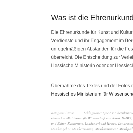
Was ist die Ehrenurkund
Die Ehrenurkunde für Kunst und Kultur
Verdienste und ihr Engagement im Berei
unregelmäßigen Abständen für die Fes
überreicht. Die Entscheidung zur Verlei
Hessische Ministerin oder der Hessisch
Übernahme des Textes und der Fotos 
Hessisches Ministerium für Wissensch
Kategorie
Presse
Schlagwörter
Ayse Asar
,
Bezirksspre
Hessisches Ministerium für Wissenschaft und Kunst
,
HMWK
und Kultur
,
Kuratorium
,
Landesverband Hessen
,
Landesvors
Musikangebot
,
Musikerziehung
,
Musikinstrument
,
Musikpäd