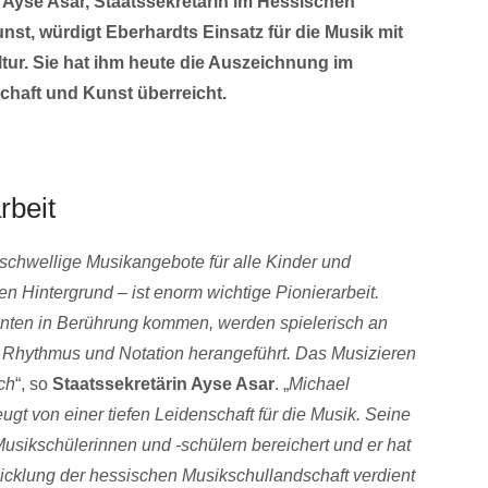
 Ayse Asar, Staatssekretärin im Hessischen
nst, würdigt Eberhardts Einsatz für die Musik mit
tur. Sie hat ihm heute die Auszeichnung im
chaft und Kunst überreicht.
rbeit
gschwellige Musikangebote für alle Kinder und
n Hintergrund – ist enorm wichtige Pionierarbeit.
menten in Berührung kommen, werden spielerisch an
 Rhythmus und Notation herangeführt. Das Musizieren
ch
“, so
Staatssekretärin Ayse Asar
. „
Michael
gt von einer tiefen Leidenschaft für die Musik. Seine
usikschülerinnen und -schülern bereichert und er hat
cklung der hessischen Musikschullandschaft verdient