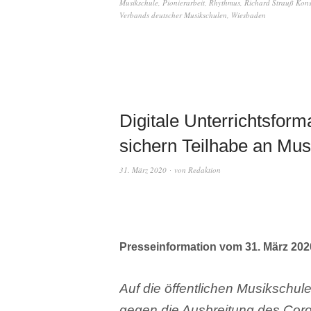
Musikschule
,
Pionierarbeit
,
Rhythmus
,
Richard Strauß Kon
Verbands deutscher Musikschulen
,
Wiesbaden
Digitale Unterrichtsform
sichern Teilhabe an Mus
31. März 2020
von
Redaktion
Presseinformation vom 31. März 202
Auf die öffentlichen Musikschu
gegen die Ausbreitung des Coron