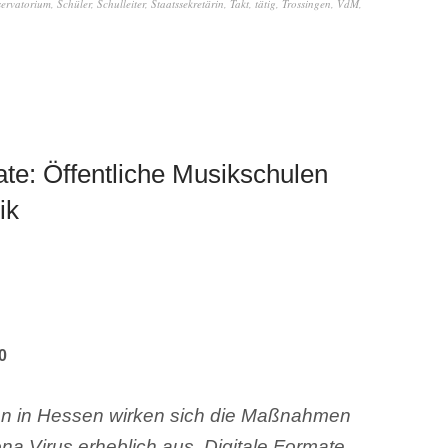
servatorium
,
Schüler
,
Schulleiter
,
Staatssekretärin
,
Takt
,
tätig
,
Trossingen
,
VdM
,
ate: Öffentliche Musikschulen
ik
0
len in Hessen wirken sich die Maßnahmen
a Virus erheblich aus. Digitale Formate