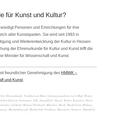
e für Kunst und Kultur?
 würdigt Personen und Einrichtungen für ihre
ch aller Kunstsparten. Sie wird seit 1993 in
tigung und Weiterentwicklung der Kultur in Hessen
hung der Ehrenurkunde für Kultur und Kunst trifft die
e Minister für Wissenschaft und Kunst.
mit freundlicher Genehmigung des
HMWK –
aft und Kunst
.
cher
,
Ehrenurkunde
,
Frankfurt am Main
,
Ganztagsangebotes nach Maß
,
Hessen
,
,
Jedem Kind ein Instrument
,
JeKi
,
Jugendliche
,
Kassel
,
Kinder
,
Kognition
,
Kunst
itzender
,
Lehrkraft
,
Michael Eberhardt
,
München
,
Musik
,
Musikalische Bildung
,
agoge
,
Musikpädagogik
,
Musikschule Friedberg
,
Musizieren
,
Notation
,
Öffentliche