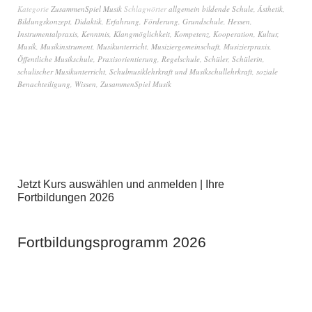
Kategorie
ZusammenSpiel Musik
Schlagwörter
allgemein bildende Schule
,
Ästhetik
,
Bildungskonzept
,
Didaktik
,
Erfahrung
,
Förderung
,
Grundschule
,
Hessen
,
Instrumentalpraxis
,
Kenntnis
,
Klangmöglichkeit
,
Kompetenz
,
Kooperation
,
Kultur
,
Musik
,
Musikinstrument
,
Musikunterricht
,
Musiziergemeinschaft
,
Musizierpraxis
,
Öffentliche Musikschule
,
Praxisorientierung
,
Regelschule
,
Schüler
,
Schülerin
,
schulischer Musikunterricht
,
Schulmusiklehrkraft und Musikschullehrkraft
,
soziale
Benachteiligung
,
Wissen
,
ZusammenSpiel Musik
Jetzt Kurs auswählen und anmelden | Ihre
Fortbildungen 2026
Fortbildungsprogramm 2026