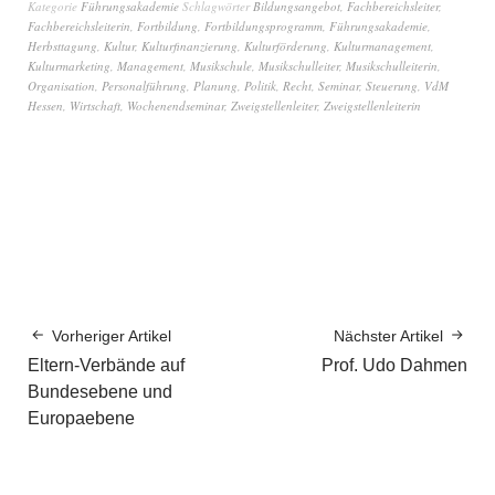
Kategorie
Führungsakademie
Schlagwörter
Bildungsangebot
,
Fachbereichsleiter
,
Fachbereichsleiterin
,
Fortbildung
,
Fortbildungsprogramm
,
Führungsakademie
,
Herbsttagung
,
Kultur
,
Kulturfinanzierung
,
Kulturförderung
,
Kulturmanagement
,
Kulturmarketing
,
Management
,
Musikschule
,
Musikschulleiter
,
Musikschulleiterin
,
Organisation
,
Personalführung
,
Planung
,
Politik
,
Recht
,
Seminar
,
Steuerung
,
VdM
Hessen
,
Wirtschaft
,
Wochenendseminar
,
Zweigstellenleiter
,
Zweigstellenleiterin
Vorheriger Artikel
Nächster Artikel
Eltern-Verbände auf
Prof. Udo Dahmen
Bundesebene und
Europaebene