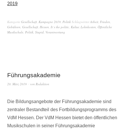
2019
Kategorie
Gesellschaft
,
Kampagne 2019
,
Politik
Schlagwörter
Arbeit
,
Frieden
,
Gebühren
,
Gesellschaft
,
Hessen
,
It´s the politic
,
Kultur
,
Lohnkosten
,
Öffentliche
Musikschule
,
Politik
,
Stupid
,
Verantwortung
Führungsakademie
20. März 2019
von
Redaktion
Die Bildungsangebote der Führungsakademie sind
zentraler Bestandteil des Fortbildungsprogramms des
VdM Hessen. Der VdM Hessen bietet den öffentlichen
Musikschulen in seiner Führungsakademie