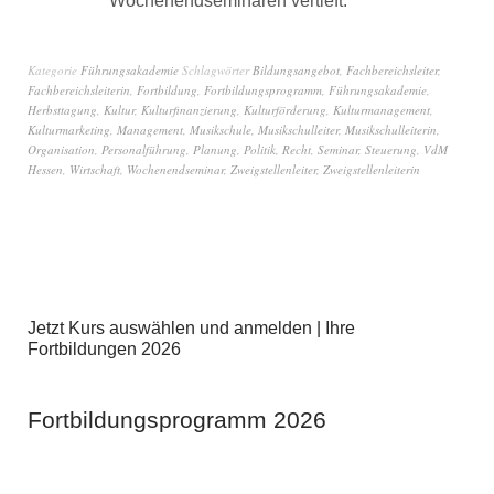
Wochenendseminaren vertieft.
Kategorie
Führungsakademie
Schlagwörter
Bildungsangebot
,
Fachbereichsleiter
,
Fachbereichsleiterin
,
Fortbildung
,
Fortbildungsprogramm
,
Führungsakademie
,
Herbsttagung
,
Kultur
,
Kulturfinanzierung
,
Kulturförderung
,
Kulturmanagement
,
Kulturmarketing
,
Management
,
Musikschule
,
Musikschulleiter
,
Musikschulleiterin
,
Organisation
,
Personalführung
,
Planung
,
Politik
,
Recht
,
Seminar
,
Steuerung
,
VdM
Hessen
,
Wirtschaft
,
Wochenendseminar
,
Zweigstellenleiter
,
Zweigstellenleiterin
Jetzt Kurs auswählen und anmelden | Ihre
Fortbildungen 2026
Fortbildungsprogramm 2026