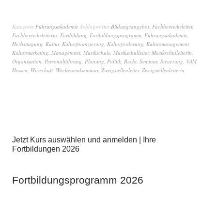
Kategorie
Führungsakademie
Schlagwörter
Bildungsangebot
,
Fachbereichsleiter
,
Fachbereichsleiterin
,
Fortbildung
,
Fortbildungsprogramm
,
Führungsakademie
,
Herbsttagung
,
Kultur
,
Kulturfinanzierung
,
Kulturförderung
,
Kulturmanagement
,
Kulturmarketing
,
Management
,
Musikschule
,
Musikschulleiter
,
Musikschulleiterin
,
Organisation
,
Personalführung
,
Planung
,
Politik
,
Recht
,
Seminar
,
Steuerung
,
VdM
Hessen
,
Wirtschaft
,
Wochenendseminar
,
Zweigstellenleiter
,
Zweigstellenleiterin
Jetzt Kurs auswählen und anmelden | Ihre
Fortbildungen 2026
Fortbildungsprogramm 2026