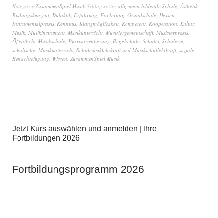
Kategorie
ZusammenSpiel Musik
Schlagwörter
allgemein bildende Schule
,
Ästhetik
,
Bildungskonzept
,
Didaktik
,
Erfahrung
,
Förderung
,
Grundschule
,
Hessen
,
Instrumentalpraxis
,
Kenntnis
,
Klangmöglichkeit
,
Kompetenz
,
Kooperation
,
Kultur
,
Musik
,
Musikinstrument
,
Musikunterricht
,
Musiziergemeinschaft
,
Musizierpraxis
,
Öffentliche Musikschule
,
Praxisorientierung
,
Regelschule
,
Schüler
,
Schülerin
,
schulischer Musikunterricht
,
Schulmusiklehrkraft und Musikschullehrkraft
,
soziale
Benachteiligung
,
Wissen
,
ZusammenSpiel Musik
Jetzt Kurs auswählen und anmelden | Ihre
Fortbildungen 2026
Fortbildungsprogramm 2026