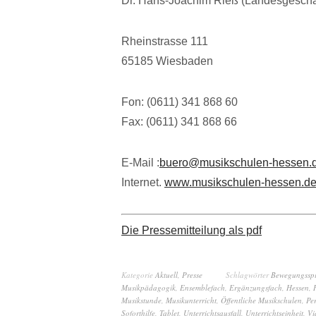
Dr. Hans-Joachim Rieß (Landesgeschäf
Rheinstrasse 111
65185 Wiesbaden
Fon: (0611) 341 868 60
Fax: (0611) 341 868 66
E-Mail :
buero@musikschulen-hessen.
Internet.
www.musikschulen-hessen.d
Die Pressemitteilung als pdf
Kategorie
Aktuell
,
Presse
Schlagwörter
Bewegungsspi
Musikpädagogik
,
Ensemblefach
,
Ergänzungsfach
,
Hessen
,
Musikstunde
,
Musikunterricht
,
Öffentliche Musikschulen
,
Pe
Soforthilfe
,
Tablet
,
Unterrichtsausfall
,
Unterrichtseinheit
,
Vi