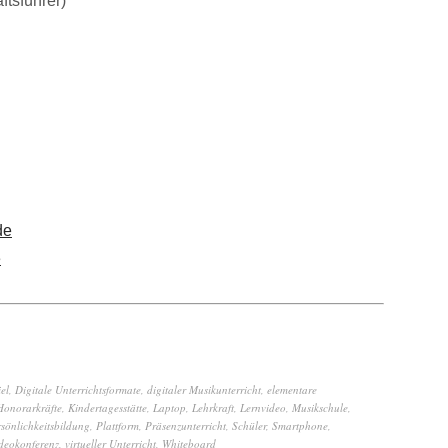
tsführer)
de
e
el
,
Digitale Unterrichtsformate
,
digitaler Musikunterricht
,
elementare
Honorarkräfte
,
Kindertagesstätte
,
Laptop
,
Lehrkraft
,
Lernvideo
,
Musikschule
,
rsönlichkeitsbildung
,
Plattform
,
Präsenzunterricht
,
Schüler
,
Smartphone
,
deokonferenz
,
virtueller Unterricht
,
Whiteboard