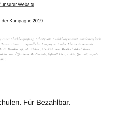
f unserer Website
te der Kampagne 2019
agwörter
Abschlussprüfung
,
Arbeitsplatz
,
Ausbildungsinstitut
,
Bundesvergleich
,
,
Hessen
,
Honorar
,
Jugendliche
,
Kampagne
,
Kinder
,
Klavier
,
kommunale
usik
,
Musikberufe
,
Musiklehrer
,
Musiklehrerin
,
Musikschul-Gebühren
,
sicherung
,
Öffentliche Musikschule
,
Öffentlichkeit
,
prekär
,
Qualität
,
soziale
elfalt
chulen. Für Bezahlbar.