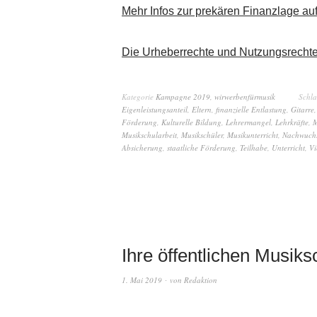
Mehr Infos zur prekären Finanzlage au
Die Urheberrechte und Nutzungsrech
Kategorie
Kampagne 2019
,
wirwerbenfürmusik
Schl
Eigenleistungsanteil
,
Eltern
,
finanzielle Entlastung
,
Gitarre
Förderung
,
Kulturelle Bildung
,
Lehrermangel
,
Lehrkräfte
,
M
Musikschularbeit
,
Musikschüler
,
Musikunterricht
,
Nachwuchs
Absicherung
,
staatliche Förderung
,
Teilhabe
,
Unterricht
,
Vi
Ihre öffentlichen Musiks
1. Mai 2019
von
Redaktion