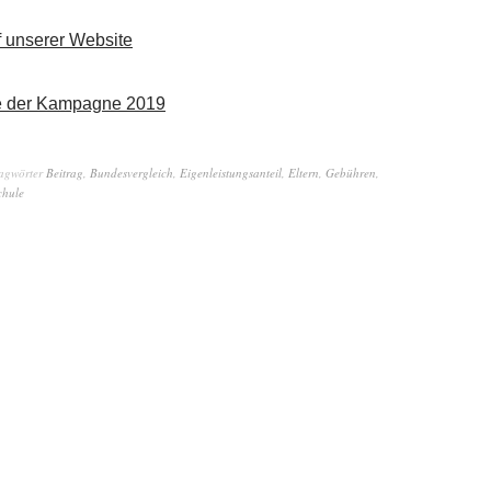
f unserer Website
te der Kampagne 2019
agwörter
Beitrag
,
Bundesvergleich
,
Eigenleistungsanteil
,
Eltern
,
Gebühren
,
chule