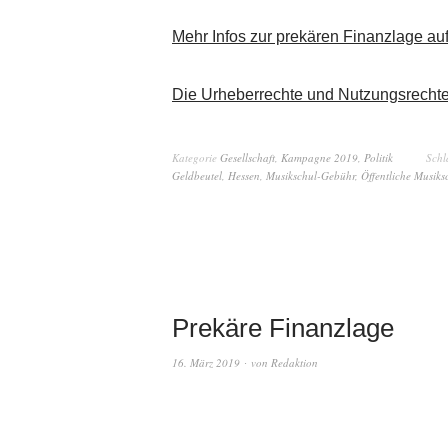
Mehr Infos zur prekären Finanzlage au
Die Urheberrechte und Nutzungsrech
Kategorie
Gesellschaft
,
Kampagne 2019
,
Politik
Schl
Geldbeutel
,
Hessen
,
Musikschul-Gebühr
,
Öffentliche Musiks
Prekäre Finanzlage
16. März 2019
von
Redaktion