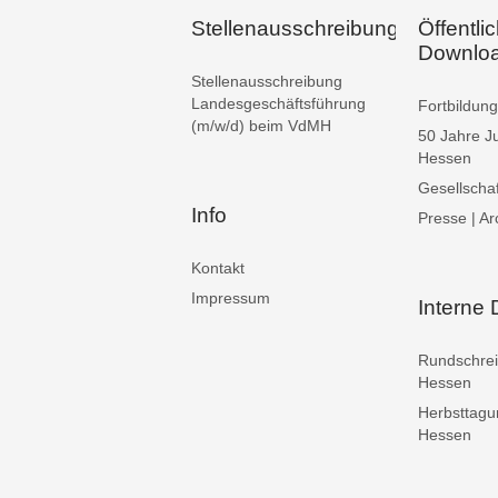
Stellenausschreibungen
Öffentli
Downlo
Stellenausschreibung
Landesgeschäftsführung
Fortbildu
(m/w/d) beim VdMH
50 Jahre J
Hessen
Gesellschaf
Info
Presse | Ar
Kontakt
Impressum
Interne
Rundschre
Hessen
Herbsttag
Hessen