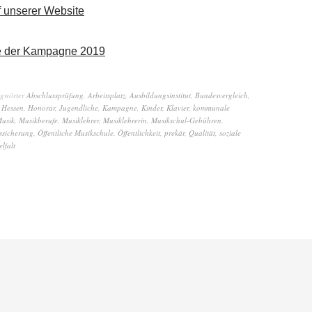
f unserer Website
te der Kampagne 2019
agwörter
Abschlussprüfung
,
Arbeitsplatz
,
Ausbildungsinstitut
,
Bundesvergleich
,
,
Hessen
,
Honorar
,
Jugendliche
,
Kampagne
,
Kinder
,
Klavier
,
kommunale
usik
,
Musikberufe
,
Musiklehrer
,
Musiklehrerin
,
Musikschul-Gebühren
,
sicherung
,
Öffentliche Musikschule
,
Öffentlichkeit
,
prekär
,
Qualität
,
soziale
elfalt