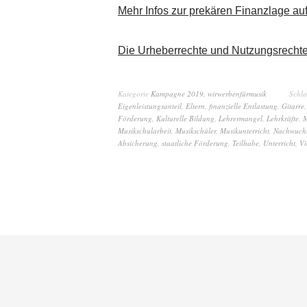
Mehr Infos zur prekären Finanzlage au
Die Urheberrechte und Nutzungsrech
Kategorie
Kampagne 2019
,
wirwerbenfürmusik
Schl
Eigenleistungsanteil
,
Eltern
,
finanzielle Entlastung
,
Gitarre
Förderung
,
Kulturelle Bildung
,
Lehrermangel
,
Lehrkräfte
,
M
Musikschularbeit
,
Musikschüler
,
Musikunterricht
,
Nachwuchs
Absicherung
,
staatliche Förderung
,
Teilhabe
,
Unterricht
,
Vi