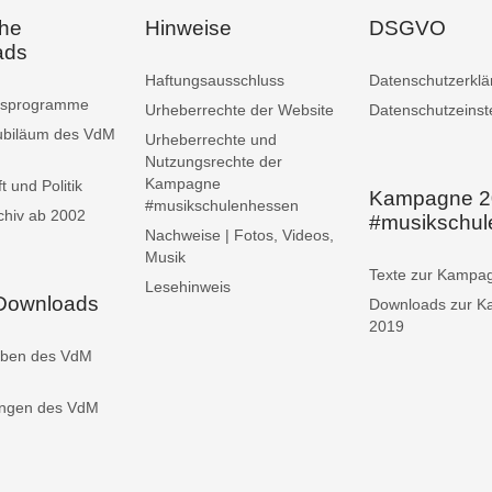
che
Hinweise
DSGVO
ads
Haftungsausschluss
Datenschutzerklä
ngsprogramme
Urheberrechte der Website
Datenschutzeinst
ubiläum des VdM
Urheberrechte und
Nutzungsrechte der
Kampagne
t und Politik
Kampagne 2
#musikschulenhessen
chiv ab 2002
#musikschu
Nachweise | Fotos, Videos,
Musik
Texte zur Kampa
Lesehinweis
 Downloads
Downloads zur 
2019
iben des VdM
ungen des VdM