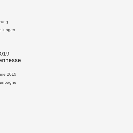
rung
ellungen
019
lenhessen
gne 2019
Kampagne