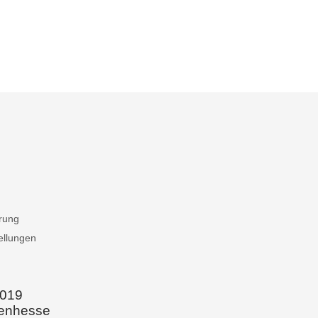
rung
ellungen
019
lenhessen