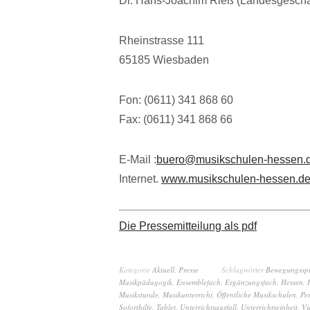
Dr. Hans-Joachim Rieß (Landesgeschäf
Rheinstrasse 111
65185 Wiesbaden
Fon: (0611) 341 868 60
Fax: (0611) 341 868 66
E-Mail :
buero@musikschulen-hessen.
Internet.
www.musikschulen-hessen.d
Die Pressemitteilung als pdf
Kategorie
Aktuell
,
Presse
Schlagwörter
Bewegungsspi
Musikpädagogik
,
Ensemblefach
,
Ergänzungsfach
,
Hessen
,
Musikstunde
,
Musikunterricht
,
Öffentliche Musikschulen
,
Pe
Soforthilfe
,
Tablet
,
Unterrichtsausfall
,
Unterrichtseinheit
,
Vi