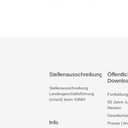
Stellenausschreibungen
Öffentli
Downlo
Stellenausschreibung
Landesgeschäftsführung
Fortbildu
(m/w/d) beim VdMH
50 Jahre J
Hessen
Gesellschaf
Info
Presse | Ar