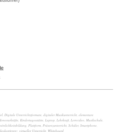
tsführer)
de
e
el
,
Digitale Unterrichtsformate
,
digitaler Musikunterricht
,
elementare
Honorarkräfte
,
Kindertagesstätte
,
Laptop
,
Lehrkraft
,
Lernvideo
,
Musikschule
,
rsönlichkeitsbildung
,
Plattform
,
Präsenzunterricht
,
Schüler
,
Smartphone
,
deokonferenz
,
virtueller Unterricht
,
Whiteboard