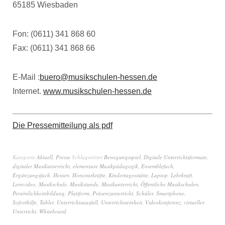
65185 Wiesbaden
Fon: (0611) 341 868 60
Fax: (0611) 341 868 66
E-Mail :
buero@musikschulen-hessen.de
Internet.
www.musikschulen-hessen.de
Die Pressemitteilung als pdf
Kategorie
Aktuell
,
Presse
Schlagwörter
Bewegungsspiel
,
Digitale Unterrichtsformate
,
digitaler Musikunterricht
,
elementare Musikpädagogik
,
Ensemblefach
,
Ergänzungsfach
,
Hessen
,
Honorarkräfte
,
Kindertagesstätte
,
Laptop
,
Lehrkraft
,
Lernvideo
,
Musikschule
,
Musikstunde
,
Musikunterricht
,
Öffentliche Musikschulen
,
Persönlichkeitsbildung
,
Plattform
,
Präsenzunterricht
,
Schüler
,
Smartphone
,
Soforthilfe
,
Tablet
,
Unterrichtsausfall
,
Unterrichtseinheit
,
Videokonferenz
,
virtueller
Unterricht
,
Whiteboard