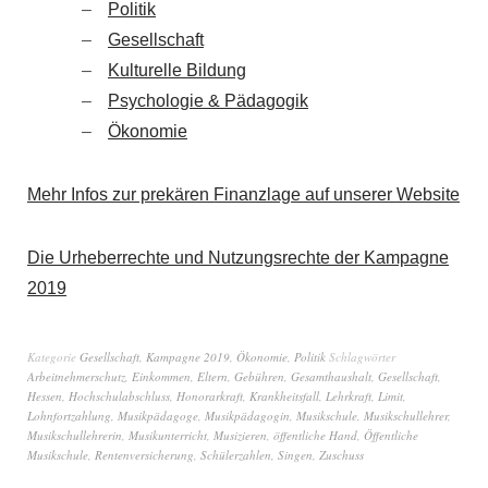
Politik
Gesellschaft
Kulturelle Bildung
Psychologie & Pädagogik
Ökonomie
Mehr Infos zur prekären Finanzlage auf unserer Website
Die Urheberrechte und Nutzungsrechte der Kampagne
2019
Kategorie
Gesellschaft
,
Kampagne 2019
,
Ökonomie
,
Politik
Schlagwörter
Arbeitnehmerschutz
,
Einkommen
,
Eltern
,
Gebühren
,
Gesamthaushalt
,
Gesellschaft
,
Hessen
,
Hochschulabschluss
,
Honorarkraft
,
Krankheitsfall
,
Lehrkraft
,
Limit
,
Lohnfortzahlung
,
Musikpädagoge
,
Musikpädagogin
,
Musikschule
,
Musikschullehrer
,
Musikschullehrerin
,
Musikunterricht
,
Musizieren
,
öffentliche Hand
,
Öffentliche
Musikschule
,
Rentenversicherung
,
Schülerzahlen
,
Singen
,
Zuschuss