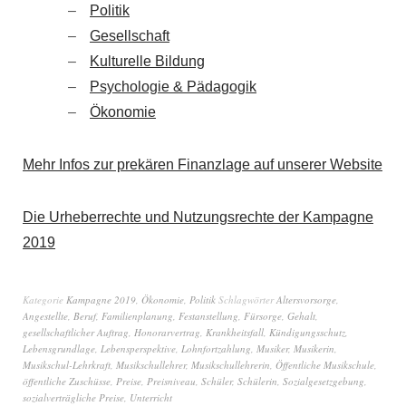
Politik
Gesellschaft
Kulturelle Bildung
Psychologie & Pädagogik
Ökonomie
Mehr Infos zur prekären Finanzlage auf unserer Website
Die Urheberrechte und Nutzungsrechte der Kampagne
2019
Kategorie
Kampagne 2019
,
Ökonomie
,
Politik
Schlagwörter
Altersvorsorge
,
Angestellte
,
Beruf
,
Familienplanung
,
Festanstellung
,
Fürsorge
,
Gehalt
,
gesellschaftlicher Auftrag
,
Honorarvertrag
,
Krankheitsfall
,
Kündigungsschutz
,
Lebensgrundlage
,
Lebensperspektive
,
Lohnfortzahlung
,
Musiker
,
Musikerin
,
Musikschul-Lehrkraft
,
Musikschullehrer
,
Musikschullehrerin
,
Öffentliche Musikschule
,
öffentliche Zuschüsse
,
Preise
,
Preisniveau
,
Schüler
,
Schülerin
,
Sozialgesetzgebung
,
sozialverträgliche Preise
,
Unterricht