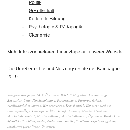
Politik
Gesellschaft
Kulturelle Bildung
Psychologie & Pädagogik
Ökonomie
Mehr Infos zur prekären Finanzlage auf unserer Website
Die Urheberrechte und Nutzungsrechte der Kampagne
2019
Kategorie
Kampagne 2019
,
Ökonomie
,
Politik
Schlagwörter
Altersvorsorge
,
Angestellte
,
Beruf
,
Familienplanung
,
Festanstellung
,
Fürsorge
,
Gehalt
,
gesellschaftlicher Auftrag
,
Honorarvertrag
,
Krankheitsfall
,
Kündigungsschutz
,
Lebensgrundlage
,
Lebensperspektive
,
Lohnfortzahlung
,
Musiker
,
Musikerin
,
Musikschul-Lehrkraft
,
Musikschullehrer
,
Musikschullehrerin
,
Öffentliche Musikschule
,
öffentliche Zuschüsse
,
Preise
,
Preisniveau
,
Schüler
,
Schülerin
,
Sozialgesetzgebung
,
sozialverträgliche Preise
,
Unterricht