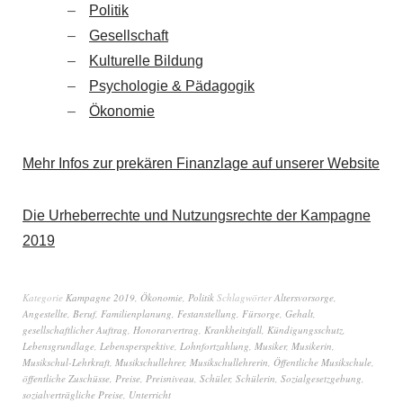
Politik
Gesellschaft
Kulturelle Bildung
Psychologie & Pädagogik
Ökonomie
Mehr Infos zur prekären Finanzlage auf unserer Website
Die Urheberrechte und Nutzungsrechte der Kampagne
2019
Kategorie
Kampagne 2019
,
Ökonomie
,
Politik
Schlagwörter
Altersvorsorge
,
Angestellte
,
Beruf
,
Familienplanung
,
Festanstellung
,
Fürsorge
,
Gehalt
,
gesellschaftlicher Auftrag
,
Honorarvertrag
,
Krankheitsfall
,
Kündigungsschutz
,
Lebensgrundlage
,
Lebensperspektive
,
Lohnfortzahlung
,
Musiker
,
Musikerin
,
Musikschul-Lehrkraft
,
Musikschullehrer
,
Musikschullehrerin
,
Öffentliche Musikschule
,
öffentliche Zuschüsse
,
Preise
,
Preisniveau
,
Schüler
,
Schülerin
,
Sozialgesetzgebung
,
sozialverträgliche Preise
,
Unterricht