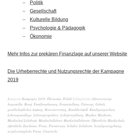
Politik
Gesellschaft
Kulturelle Bildung
Psychologie & Pädagogik
Ökonomie
Mehr Infos zur prekären Finanzlage auf unserer Website
Die Urheberrechte und Nutzungsrechte der Kampagne
2019
Kategorie
Kampagne 2019
,
Ökonomie
,
Politik
Schlagwörter
Altersvorsorge
,
Angestellte
,
Beruf
,
Familienplanung
,
Festanstellung
,
Fürsorge
,
Gehalt
,
gesellschaftlicher Auftrag
,
Honorarvertrag
,
Krankheitsfall
,
Kündigungsschutz
,
Lebensgrundlage
,
Lebensperspektive
,
Lohnfortzahlung
,
Musiker
,
Musikerin
,
Musikschul-Lehrkraft
,
Musikschullehrer
,
Musikschullehrerin
,
Öffentliche Musikschule
,
öffentliche Zuschüsse
,
Preise
,
Preisniveau
,
Schüler
,
Schülerin
,
Sozialgesetzgebung
,
sozialverträgliche Preise
,
Unterricht