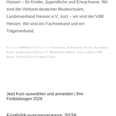
Hessen – für Kinder, Jugendliche und Erwachsene. Wir
sind der Verband deutscher Musikschulen,
Landesverband Hessen e.V., kurz – wir sind der VdM
Hessen. Wir sind ein Fachverband und ein
Trägerverband.
Kategorie
VdM Hessen
Schlagwörter
Erwachsene
,
Fachverband
,
Hessen
,
Jugendliche
,
Kinder
,
Landesverband Hessen e.V.
,
Musikalische Bildung
,
Trägerverband
,
VdM
Hessen
,
Verband deutscher Musikschulen
Jetzt Kurs auswählen und anmelden | Ihre
Fortbildungen 2026
Fortbildungsprogramm 2026