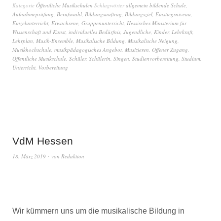
Kategorie
Öffentliche Musikschulen
Schlagwörter
allgemein bildende Schule
,
Aufnahmeprüfung
,
Berufswahl
,
Bildungsauftrag
,
Bildungsziel
,
Einstiegsniveau
,
Einzelunterricht
,
Erwachsene
,
Gruppenunterricht
,
Hessisches Ministerium für
Wissenschaft und Kunst
,
individuelles Bedürfnis
,
Jugendliche
,
Kinder
,
Lehrkraft
,
Lehrplan
,
Musik-Ensemble
,
Musikalische Bildung
,
Musikalische Neigung
,
Musikhochschule
,
musikpädagogisches Angebot
,
Musizieren
,
Offener Zugang
,
Öffentliche Musikschule
,
Schüler
,
Schülerin
,
Singen
,
Studienvorbereitung
,
Studium
,
Unterricht
,
Vorbereitung
VdM Hessen
18. März 2019
von
Redaktion
Wir kümmern uns um die musikalische Bildung in