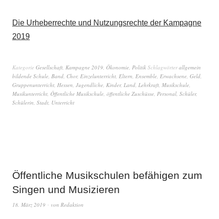
Die Urheberrechte und Nutzungsrechte der Kampagne
2019
Kategorie
Gesellschaft
,
Kampagne 2019
,
Ökonomie
,
Politik
Schlagwörter
allgemein
bildende Schule
,
Band
,
Chor
,
Einzelunterricht
,
Eltern
,
Ensemble
,
Erwachsene
,
Geld
,
Gruppenunterricht
,
Hessen
,
Jugendliche
,
Kinder
,
Land
,
Lehrkraft
,
Musikschule
,
Musikunterricht
,
Öffentliche Musikschule
,
öffentliche Zuschüsse
,
Personal
,
Schüler
,
Schülerin
,
Stadt
,
Unterricht
Öffentliche Musikschulen befähigen zum
Singen und Musizieren
18. März 2019
von
Redaktion