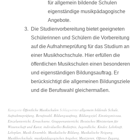
für allgemein bildende Schulen
eigenständige musikpädagogische
Angebote.
Die Studienvorbereitung bietet geeigneten
Schülerinnen und Schülern die Vorbereitung
auf die Aufnahmeprüfung für das Studium an
einer Musikhochschule. Hier erfüllen die
öffentlichen Musikschulen einen besonderen
und eigenständigen Bildungsauftrag. Er
berücksichtigt die allgemeinen Bildungsziele
und die Berufswahl gleichermaßen.
Kategorie
Öffentliche Musikschulen
Schlagwörter
allgemein bildende Schule
,
Aufnahmeprüfung
,
Berufswahl
,
Bildungsauftrag
,
Bildungsziel
,
Einstiegsniveau
,
Einzelunterricht
,
Erwachsene
,
Gruppenunterricht
,
Hessisches Ministerium für
Wissenschaft und Kunst
,
individuelles Bedürfnis
,
Jugendliche
,
Kinder
,
Lehrkraft
,
Lehrplan
,
Musik-Ensemble
,
Musikalische Bildung
,
Musikalische Neigung
,
Musikhochschule
,
musikpädagogisches Angebot
,
Musizieren
,
Offener Zugang
,