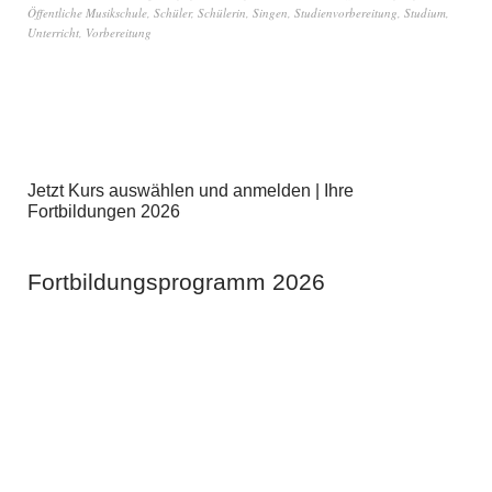
Öffentliche Musikschule
,
Schüler
,
Schülerin
,
Singen
,
Studienvorbereitung
,
Studium
,
Unterricht
,
Vorbereitung
Jetzt Kurs auswählen und anmelden | Ihre
Fortbildungen 2026
Fortbildungsprogramm 2026