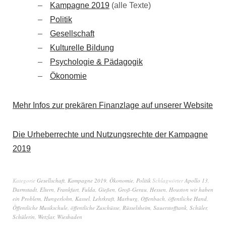
Kampagne 2019
(alle Texte)
Politik
Gesellschaft
Kulturelle Bildung
Psychologie & Pädagogik
Ökonomie
Mehr Infos zur prekären Finanzlage auf unserer Website
Die Urheberrechte und Nutzungsrechte der Kampagne
2019
Kategorie
Gesellschaft
,
Kampagne 2019
,
Ökonomie
,
Politik
Schlagwörter
Apollo 13
,
Darmstadt
,
Eltern
,
Frankfurt
,
Fulda
,
Gießen
,
Groß-Gerau
,
Hessen
,
Houston wir haben
ein Problem
,
Hungerlohn
,
Kassel
,
Lehrkraft
,
Marburg
,
Offenbach
,
öffentliche Hand
,
Öffentliche Musikschule
,
öffentliche Zuschüsse
,
Rüsselsheim
,
Sauerstofftank
,
Schüler
,
Schülerin
,
Wetzlar
,
Wiesbaden