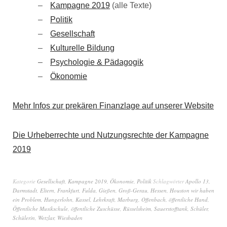
Kampagne 2019
(alle Texte)
Politik
Gesellschaft
Kulturelle Bildung
Psychologie & Pädagogik
Ökonomie
Mehr Infos zur prekären Finanzlage auf unserer Website
Die Urheberrechte und Nutzungsrechte der Kampagne
2019
Kategorie
Gesellschaft
,
Kampagne 2019
,
Ökonomie
,
Politik
Schlagwörter
Apollo 13
,
Darmstadt
,
Eltern
,
Frankfurt
,
Fulda
,
Gießen
,
Groß-Gerau
,
Hessen
,
Houston wir haben
ein Problem
,
Hungerlohn
,
Kassel
,
Lehrkraft
,
Marburg
,
Offenbach
,
öffentliche Hand
,
Öffentliche Musikschule
,
öffentliche Zuschüsse
,
Rüsselsheim
,
Sauerstofftank
,
Schüler
,
Schülerin
,
Wetzlar
,
Wiesbaden