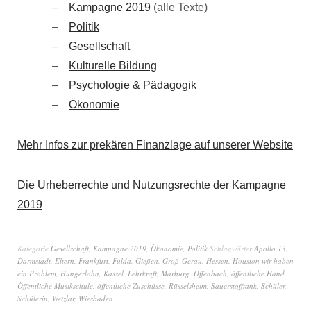
Kampagne 2019
(alle Texte)
Politik
Gesellschaft
Kulturelle Bildung
Psychologie & Pädagogik
Ökonomie
Mehr Infos zur prekären Finanzlage auf unserer Website
Die Urheberrechte und Nutzungsrechte der Kampagne
2019
Kategorie
Gesellschaft
,
Kampagne 2019
,
Ökonomie
,
Politik
Schlagwörter
Apollo 13
,
Darmstadt
,
Eltern
,
Frankfurt
,
Fulda
,
Gießen
,
Groß-Gerau
,
Hessen
,
Houston wir haben
ein Problem
,
Hungerlohn
,
Kassel
,
Lehrkraft
,
Marburg
,
Offenbach
,
öffentliche Hand
,
Öffentliche Musikschule
,
öffentliche Zuschüsse
,
Rüsselsheim
,
Sauerstofftank
,
Schüler
,
Schülerin
,
Wetzlar
,
Wiesbaden