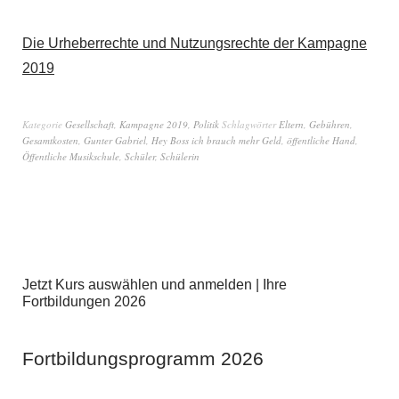
Die Urheberrechte und Nutzungsrechte der Kampagne
2019
Kategorie
Gesellschaft
,
Kampagne 2019
,
Politik
Schlagwörter
Eltern
,
Gebühren
,
Gesamtkosten
,
Gunter Gabriel
,
Hey Boss ich brauch mehr Geld
,
öffentliche Hand
,
Öffentliche Musikschule
,
Schüler
,
Schülerin
Jetzt Kurs auswählen und anmelden | Ihre
Fortbildungen 2026
Fortbildungsprogramm 2026