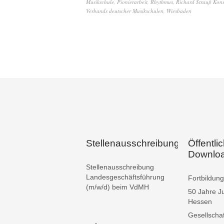
Musikschule
,
Pionierarbeit
,
Rhythmus
,
Richard Strauß Kon
Verbands deutscher Musikschulen
,
Wiesbaden
Stellenausschreibungen
Öffentli
Downlo
Stellenausschreibung
Landesgeschäftsführung
Fortbildu
(m/w/d) beim VdMH
50 Jahre J
Hessen
Gesellschaf