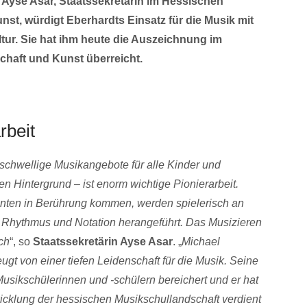
 Ayse Asar, Staatssekretärin im Hessischen
nst, würdigt Eberhardts Einsatz für die Musik mit
tur. Sie hat ihm heute die Auszeichnung im
chaft und Kunst überreicht.
rbeit
gschwellige Musikangebote für alle Kinder und
n Hintergrund – ist enorm wichtige Pionierarbeit.
menten in Berührung kommen, werden spielerisch an
 Rhythmus und Notation herangeführt. Das Musizieren
ch
“, so
Staatssekretärin Ayse Asar
. „
Michael
gt von einer tiefen Leidenschaft für die Musik. Seine
usikschülerinnen und -schülern bereichert und er hat
cklung der hessischen Musikschullandschaft verdient