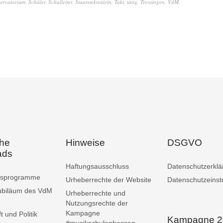
servatorium
,
Schüler
,
Schulleiter
,
Staatssekretärin
,
Takt
,
tätig
,
Trossingen
,
VdM
,
che
Hinweise
DSGVO
ads
Haftungsausschluss
Datenschutzerklä
ngsprogramme
Urheberrechte der Website
Datenschutzeinst
ubiläum des VdM
Urheberrechte und
Nutzungsrechte der
Kampagne
t und Politik
Kampagne 2
#musikschulenhessen