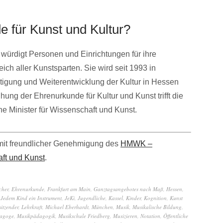
e für Kunst und Kultur?
 würdigt Personen und Einrichtungen für ihre
ch aller Kunstsparten. Sie wird seit 1993 in
tigung und Weiterentwicklung der Kultur in Hessen
hung der Ehrenurkunde für Kultur und Kunst trifft die
e Minister für Wissenschaft und Kunst.
mit freundlicher Genehmigung des
HMWK –
aft und Kunst
.
cher
,
Ehrenurkunde
,
Frankfurt am Main
,
Ganztagsangebotes nach Maß
,
Hessen
,
,
Jedem Kind ein Instrument
,
JeKi
,
Jugendliche
,
Kassel
,
Kinder
,
Kognition
,
Kunst
itzender
,
Lehrkraft
,
Michael Eberhardt
,
München
,
Musik
,
Musikalische Bildung
,
agoge
,
Musikpädagogik
,
Musikschule Friedberg
,
Musizieren
,
Notation
,
Öffentliche