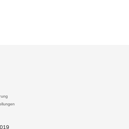
rung
ellungen
019