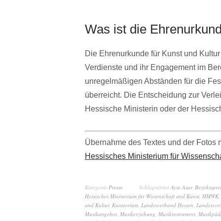
Was ist die Ehrenurkund
Die Ehrenurkunde für Kunst und Kultur
Verdienste und ihr Engagement im Berei
unregelmäßigen Abständen für die Fes
überreicht. Die Entscheidung zur Verlei
Hessische Ministerin oder der Hessisch
Übernahme des Textes und der Fotos 
Hessisches Ministerium für Wissensch
Kategorie
Presse
Schlagwörter
Ayse Asar
,
Bezirksspre
Hessisches Ministerium für Wissenschaft und Kunst
,
HMWK
und Kultur
,
Kuratorium
,
Landesverband Hessen
,
Landesvors
Musikangebot
,
Musikerziehung
,
Musikinstrument
,
Musikpäd