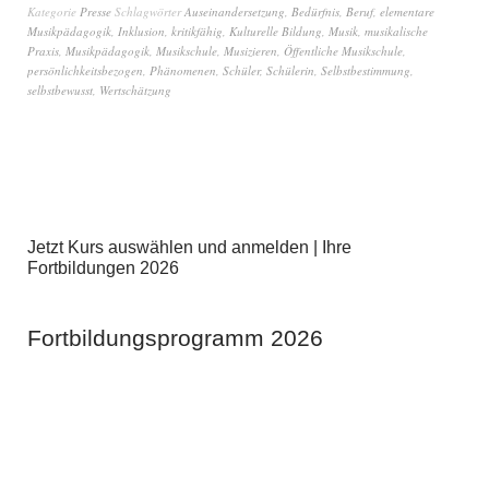
Kategorie
Presse
Schlagwörter
Auseinandersetzung
,
Bedürfnis
,
Beruf
,
elementare
Musikpädagogik
,
Inklusion
,
kritikfähig
,
Kulturelle Bildung
,
Musik
,
musikalische
Praxis
,
Musikpädagogik
,
Musikschule
,
Musizieren
,
Öffentliche Musikschule
,
persönlichkeitsbezogen
,
Phänomenen
,
Schüler
,
Schülerin
,
Selbstbestimmung
,
selbstbewusst
,
Wertschätzung
Jetzt Kurs auswählen und anmelden | Ihre
Fortbildungen 2026
Fortbildungsprogramm 2026