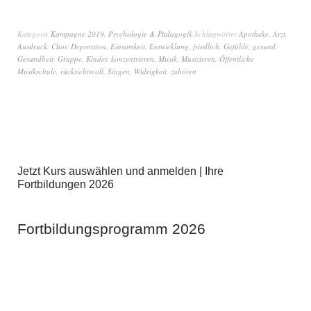
Kategorie
Kampagne 2019
,
Psychologie & Pädagogik
Schlagwörter
Apotheke
,
Arzt
,
Ausdruck
,
Chor
,
Depression
,
Einsamkeit
,
Entwicklung
,
friedlich
,
Gefühle
,
gesund
,
Gesundheit
,
Gruppe
,
Kinder
,
konzentrieren
,
Musik
,
Musizieren
,
Öffentliche
Musikschule
,
rücksichtsvoll
,
Singen
,
Widrigkeit
,
zuhören
Jetzt Kurs auswählen und anmelden | Ihre
Fortbildungen 2026
Fortbildungsprogramm 2026