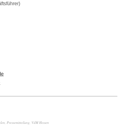
tsführer)
de
e
ulen
,
Pressemitteilung
,
VdM Hessen