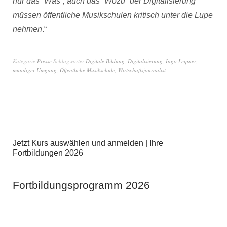
nur das `Was´, auch das `Wozu´ der Digitalisierung
müssen öffentliche Musikschulen kritisch unter die Lupe
nehmen
.“
Kategorie
Presse
Schlagwörter
Digitale Bildung
,
Digitalisierung
,
Ingo Leipner
,
mündiger Umgang
,
Öffentliche Musikschule
,
Wirtschaftsjournalist
Jetzt Kurs auswählen und anmelden | Ihre
Fortbildungen 2026
Fortbildungsprogramm 2026