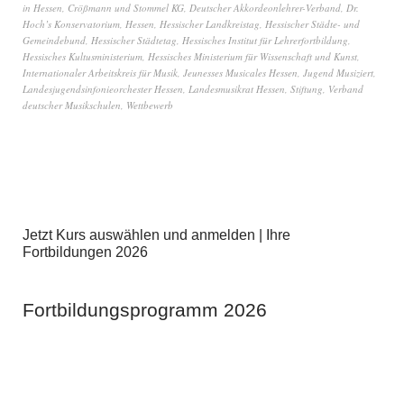
in Hessen
,
Crößmann und Stommel KG
,
Deutscher Akkordeonlehrer-Verband
,
Dr.
Hoch’s Konservatorium
,
Hessen
,
Hessischer Landkreistag
,
Hessischer Städte- und
Gemeindebund
,
Hessischer Städtetag
,
Hessisches Institut für Lehrerfortbildung
,
Hessisches Kultusministerium
,
Hessisches Ministerium für Wissenschaft und Kunst
,
Internationaler Arbeitskreis für Musik
,
Jeunesses Musicales Hessen
,
Jugend Musiziert
,
Landesjugendsinfonieorchester Hessen
,
Landesmusikrat Hessen
,
Stiftung
,
Verband
deutscher Musikschulen
,
Wettbewerb
Jetzt Kurs auswählen und anmelden | Ihre
Fortbildungen 2026
Fortbildungsprogramm 2026