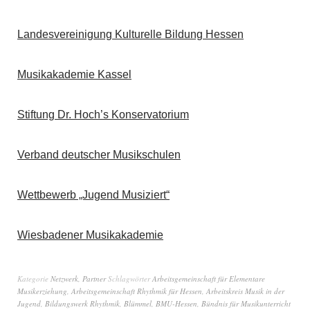
Landesvereinigung Kulturelle Bildung Hessen
Musikakademie Kassel
Stiftung Dr. Hoch’s Konservatorium
Verband deutscher Musikschulen
Wettbewerb „Jugend Musiziert“
Wiesbadener Musikakademie
Kategorie
Netzwerk
,
Partner
Schlagwörter
Arbeitsgemeinschaft für Elementare
Musikerziehung
,
Arbeitsgemeinschaft Rhythmik für Hessen
,
Arbeitskreis Musik in der
Jugend
,
Bildungswerk Rhythmik
,
Blümmel
,
BMU-Hessen
,
Bündnis für Musikunterricht