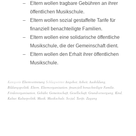
Eltern wollen tragbare Gebühren an ihrer
öffentlichen Musikschule.
Eltern wollen sozial gestaffelte Tarife für
finanziell benachteiligte Familien.
Eltern wollen eine solidarische öffentliche
Musikschule, die der Gemeinschaft dient.
Eltern wollen den Erhalt ihrer öffentlichen
Musikschule.
Kategorie
Elternvertretung
Schlagwörter
Angebot
,
Arbeit
,
Ausbildung
,
Bildungspolitik
,
Eltern
,
Elternorganisation
,
finanziell benachteiligte Familie
,
Förderorganisation
,
Gebühr
,
Gemeinschaft
,
Gesellschaft
,
Grundversorgung
,
Kind
,
Kultur
,
Kulturpolitik
,
Musik
,
Musikschule
,
Sozial
,
Tarife
,
Zugang