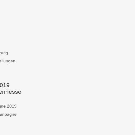
rung
ellungen
019
lenhessen
gne 2019
Kampagne