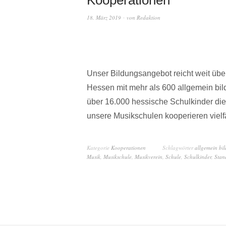
18. März 2019
von
Redaktion
Unser Bildungsangebot reicht weit übe
Hessen mit mehr als 600 allgemein bil
über 16.000 hessische Schulkinder die
unsere Musikschulen kooperieren vielf
Kategorie
Kooperationen
Schlagwörter
allgemein bi
Musik
,
Musikschule
,
Musikverein
,
Schule
,
Schulkinder
,
Stan