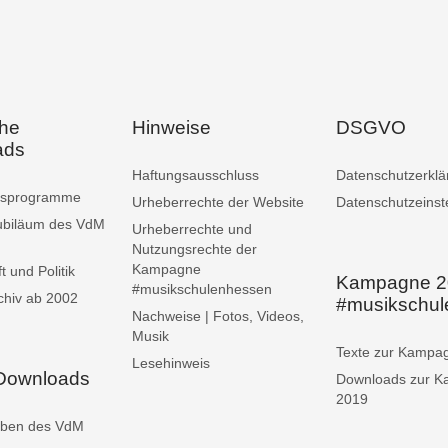
che
Hinweise
DSGVO
ads
Haftungsausschluss
Datenschutzerklä
ngsprogramme
Urheberrechte der Website
Datenschutzeinst
ubiläum des VdM
Urheberrechte und
Nutzungsrechte der
Kampagne
t und Politik
Kampagne 2
#musikschulenhessen
chiv ab 2002
#musikschu
Nachweise | Fotos, Videos,
Musik
Texte zur Kampa
Lesehinweis
 Downloads
Downloads zur 
2019
iben des VdM