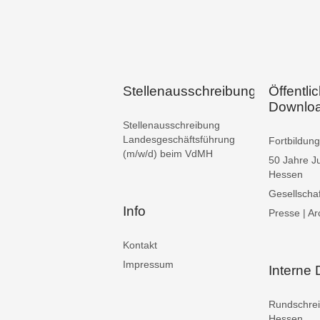
Stellenausschreibungen
Öffentli
Downlo
Stellenausschreibung
Landesgeschäftsführung
Fortbildu
(m/w/d) beim VdMH
50 Jahre J
Hessen
Gesellschaf
Info
Presse | Ar
Kontakt
Impressum
Interne
Rundschre
Hessen