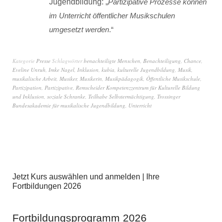
Jugendbildung: „
Partizipative Prozesse können
im Unterricht öffentlicher Musikschulen
umgesetzt werden
.“
Kategorie
Presse
Schlagwörter
benachteiligte Menschen
,
Benachteiligung
,
Chance
,
Eveline Unruh
,
Imke Nagel
,
Inklusion
,
kubia
,
kulturelle Jugendbildung
,
Musik
,
musikalische Arbeit
,
Musiker
,
Musikerin
,
Musikpädagogik
,
Öffentliche Musikschule
,
Partizipation
,
Partizipative
,
Remscheider Kompetenzzentrum für Kulturelle Bildung
und Inklusion
,
soziale Schranke
,
Teilhabe Selbstermächtigung
,
Trossinger
Bundesakademie für musikalische Jugendbildung
,
Unterricht
Jetzt Kurs auswählen und anmelden | Ihre
Fortbildungen 2026
Fortbildungsprogramm 2026