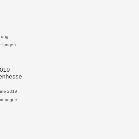
rung
ellungen
019
lenhessen
gne 2019
Kampagne