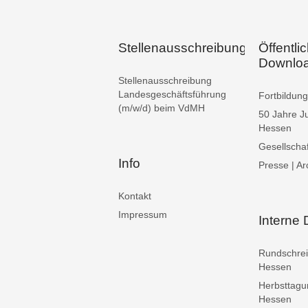
Stellenausschreibungen
Öffentli
Downlo
Stellenausschreibung
Landesgeschäftsführung
Fortbildu
(m/w/d) beim VdMH
50 Jahre J
Hessen
Gesellschaf
Info
Presse | Ar
Kontakt
Impressum
Interne
Rundschre
Hessen
Herbsttag
Hessen