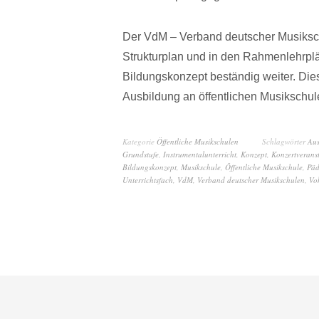
Der VdM – Verband deutscher Musiksch
Strukturplan und in den Rahmenlehrplän
Bildungskonzept beständig weiter. Dies
Ausbildung an öffentlichen Musikschul
Kategorie
Öffentliche Musikschulen
Schlagwörter
Aus
Grundstufe
,
Instrumentalunterricht
,
Konzept
,
Konzertverans
Bildungskonzept
,
Musikschule
,
Öffentliche Musikschule
,
Päd
Unterrichtsfach
,
VdM
,
Verband deutscher Musikschulen
,
Vo