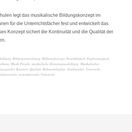
ulen legt das musikalische Bildungskonzept im
en für die Unterrichtsfächer fest und entwickelt das
es Konzept sichert die Kontinuität und die Qualität der
en.
bildung
,
Bildungseinrichtung
,
Bildungskonzept
,
Ensemblefach
,
Ergänzungsfach
,
taltung
,
Musik-Projekt
,
musikalische Elementarausbildung
,
Musikalisches
agogischer Baustein
,
Qualität
,
Rahmenlehrplan
,
Strukturplan
,
Unterricht
,
kalunterricht
,
weiterführender Unterricht