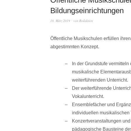
Bildungseinrichtungen
18. März 2019
von
Redaktion
Öffentliche Musikschulen erfüllen ihre
abgestimmten Konzept.
In der Grundstufe vermitteln
musikalische Elementarausbi
weiterführenden Unterricht.
Der weiterführende Unterrich
Vokalunterricht.
Ensemblefächer und Ergänzun
individuellen musikalischen
Konzertveranstaltungen und v
pädagogische Bausteine de