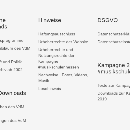
che
Hinweise
DSGVO
ads
Haftungsausschluss
Datenschutzerklä
ngsprogramme
Urheberrechte der Website
Datenschutzeinst
ubiläum des VdM
Urheberrechte und
Nutzungsrechte der
Kampagne
t und Politik
Kampagne 2
#musikschulenhessen
chiv ab 2002
#musikschu
Nachweise | Fotos, Videos,
Musik
Texte zur Kampa
Lesehinweis
 Downloads
Downloads zur 
2019
iben des VdM
ungen des VdM