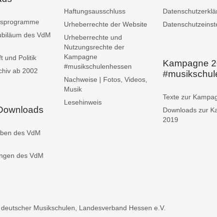
Haftungsausschluss
Datenschutzerklä
ngsprogramme
Urheberrechte der Website
Datenschutzeinst
ubiläum des VdM
Urheberrechte und
Nutzungsrechte der
Kampagne
t und Politik
Kampagne 2
#musikschulenhessen
chiv ab 2002
#musikschu
Nachweise | Fotos, Videos,
Musik
Texte zur Kampa
Lesehinweis
 Downloads
Downloads zur 
2019
iben des VdM
ungen des VdM
 deutscher Musikschulen, Landesverband Hessen e.V.