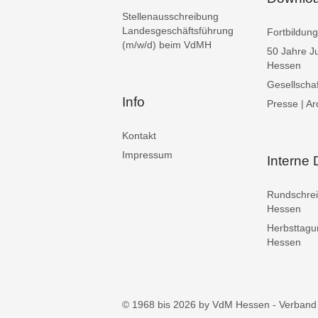
Stellenausschreibung
Landesgeschäftsführung
Fortbildu
(m/w/d) beim VdMH
50 Jahre J
Hessen
Gesellschaf
Info
Presse | Ar
Kontakt
Impressum
Interne
Rundschre
Hessen
Herbsttag
Hessen
© 1968 bis 2026 by VdM Hessen - Verband