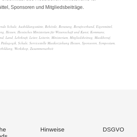
ttel, Sponsoren und Mitgliedsbeiträge.
dende Schule
,
Ausbildungsstätte
,
Behörde
,
Beratung
,
Berufsverband
,
Eigenmittel
,
ung
,
Hessen
,
Hessisches Ministerium für Wissenschaft und Kunst
,
Kommune
,
and
,
Land
,
Lehrkraft
,
Leiter
,
Leiterin
,
Ministerium
,
Mitgliedsbeitrag
,
Musikberuf
,
,
Pädagogik
,
Schule
,
Servicestelle Musikerziehung Hessen
,
Sponsoren
,
Symposium
,
erbildung
,
Workshop
,
Zusammenarbeit
che
Hinweise
DSGVO
ads