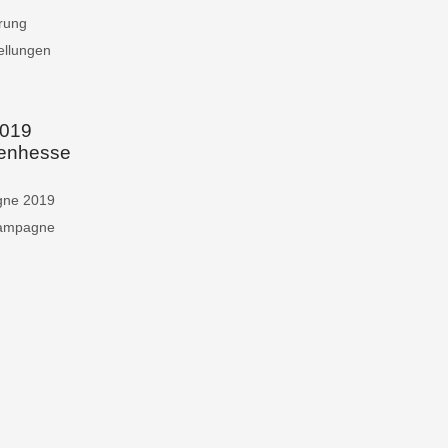
rung
ellungen
019
lenhessen
gne 2019
Kampagne