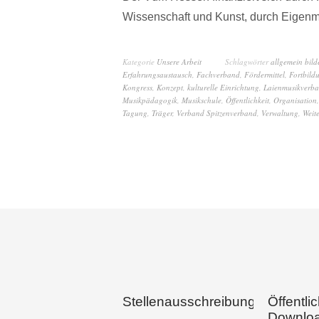
Wissenschaft und Kunst, durch Eigenmi
Kategorie
Unsere Arbeit
Schlagwörter
allgemein bil
Erfahrungsaustausch
,
Fachverband
,
Fördermittel
,
Fortbild
Kongress
,
Konzept
,
kulturelle Einrichtung
,
Laienmusikverb
Musikpädagogik
,
Musikschule
,
Öffentlichkeit
,
Organisation
Tagung
,
Träger
,
Verband Spitzenverband
,
Verwaltung
,
Weit
Stellenausschreibungen
Öffentli
Downlo