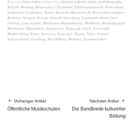
Kategorie
Unsere Arbeit
Schlagwörter
allgemein bildende Schule
,
Ausbildungsstätte
,
Behörde
,
Beratung
,
Berufsverband
,
Eigenmittel
,
Erfahrungsaustausch
,
Fachverband
,
Fördermittel
,
Fortbildung
,
Hessen
,
Hessisches Ministerium für Wissenschaft und Kunst
,
Kommune
,
Kongress
,
Konzept
,
kulturelle Einrichtung
,
Laienmusikverband
,
Land
,
Lehrkraft
,
Leiter
,
Leiterin
,
Ministerium
,
Mitgliedsbeitrag
,
Musikberuf
,
Musikpädagogik
,
Musikschule
,
Öffentlichkeit
,
Organisation
,
Pädagogik
,
Schule
,
Servicestelle
Musikerziehung Hessen
,
Sponsoren
,
Symposium
,
Tagung
,
Träger
,
Verband
Spitzenverband
,
Verwaltung
,
Weiterbildung
,
Workshop
,
Zusammenarbeit
Vorheriger Artikel
Nächster Artikel
Öffentliche Musikschulen
Die Bandbreite kultureller
Bildung