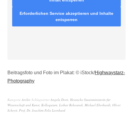
Inhalt entsperren
Erforderlichen Service akzeptieren und Inhalte
entsperren
Beitragsfoto und Foto im Plakat: © iStock/
Highwaystarz-
Photography
Kategorie
Archiv
Schlagwörter
Angela Dorn
,
Hessische Staatsministerin für
Wissenschaft und Kunst
,
Kolloquium
,
Lothar Behounek
,
Michael Eberhardt
,
Oliver
Scheytt
,
Prof. Dr. Joachim-Felix Leonhard