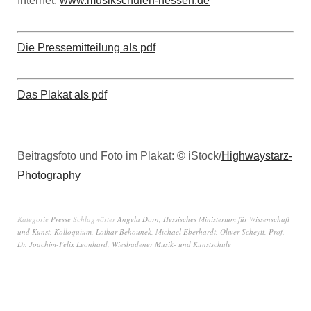
Internet.
www.musikschulen-hessen.de
Die Pressemitteilung als pdf
Das Plakat als pdf
Beitragsfoto und Foto im Plakat: © iStock/
Highwaystarz-
Photography
Kategorie
Presse
Schlagwörter
Angela Dorn
,
Hessisches Ministerium für Wissenschaft
und Kunst
,
Kolloquium
,
Lothar Behounek
,
Michael Eberhardt
,
Oliver Scheytt
,
Prof.
Dr. Joachim-Felix Leonhard
,
Wiesbadener Musik- und Kunstschule