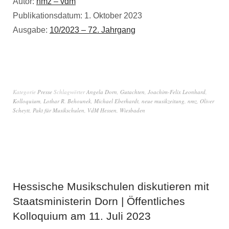
Autor:
nmz – vdm
Publikationsdatum: 1. Oktober 2023
Ausgabe:
10/2023 – 72. Jahrgang
Kategorie
Presse
Schlagwörter
Angela Dorn
,
Gutachten
,
Joachim-Felix Leonhard
,
Kolloquium
,
Lothar R. Behounek
,
Michael Eberhardt
,
neue musikzeitung
,
nmz
,
Oliver
Scheytt
,
Pakt für Musikschulen
,
VdM Hessen
,
Wiesbaden
Hessische Musikschulen diskutieren mit
Staatsministerin Dorn | Öffentliches
Kolloquium am 11. Juli 2023