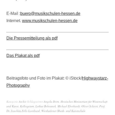
E-Mail :
buero@musikschulen-hessen.de
Internet.
www.musikschulen-hessen.de
Die Pressemitteilung als pdf
Das Plakat als pdf
Beitragsfoto und Foto im Plakat: © iStock/
Highwaystarz-
Photography
Kategorie
Archiv
Schlagwörter
Angela Dorn
,
Hessisches Ministerium für Wissenschaft
und Kunst
,
Kolloquium
,
Lothar Behounek
,
Michael Eberhardt
,
Oliver Scheytt
,
Prof.
Dr. Joachim-Felix Leonhard
,
Wiesbadener Musik- und Kunstschule