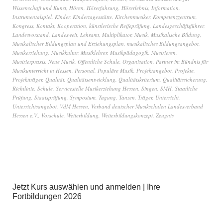
Wissenschaft und Kunst
,
Hören
,
Hörerfahrung
,
Hörerlebnis
,
Information
,
Instrumentalspiel
,
Kinder
,
Kindertagesstätte
,
Kirchenmusiker
,
Kompetenzzentrum
,
Kongress
,
Kontakt
,
Kooperation
,
künstlerische Reifeprüfung
,
Landesgeschäftsführer
,
Landesvorstand
,
Landesweit
,
Lehramt
,
Multiplikator
,
Musik
,
Musikalische Bildung
,
Musikalischer Bildungsplan und Erziehungsplan
,
musikalisches Bildungsangebot
,
Musikerziehung
,
Musikkultur
,
Musiklehrer
,
Musikpädagogik
,
Musizieren
,
Musizierpraxis
,
Neue Musik
,
Öffentliche Schule
,
Organisation
,
Partner im Bündnis für
Musikunterricht in Hessen
,
Personal
,
Populäre Musik
,
Projektangebot
,
Projekte
,
Projektträger
,
Qualität
,
Qualitätsentwicklung
,
Qualitätskriterium
,
Qualitätssicherung
,
Richtlinie
,
Schule
,
Servicestelle Musikerziehung Hessen
,
Singen
,
SMH
,
Staatliche
Prüfung
,
Staatsprüfung
,
Symposium
,
Tagung
,
Tanzen
,
Träger
,
Unterricht
,
Unterrichtsangebot
,
VdM Hessen
,
Verband deutscher Musikschulen Landesverband
Hessen e.V.
,
Vorschule
,
Weiterbildung
,
Weiterbildungskonzept
,
Zeugnis
Jetzt Kurs auswählen und anmelden | Ihre
Fortbildungen 2026