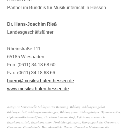
Partner im Bündnis für Musikunterricht in Hessen
Dr. Hans-Joachim Rieß
Landesgeschäftsführer
Rheinstraße 111
65185 Wiesbaden
Fon: (0611) 34 18 68 60
Fax: (0611) 34 18 68 66
buero@musikschulen-hessen.de
www.musikschulen-hessen.de
Kategorie
Servicestelle
Schlagwörter
Beratung
,
Bildung
,
Bildungsangebot
,
Bildungsarbeit
,
Bildungseinrichtungen
,
Bildungsplan
,
Bildungsträger
,
Diplommusiker
,
Diplommusiklehrerprüfung
,
Dr. Hans-Joachim Rieß
,
Erfahrungsaustausch
,
Erziehungsarbeit
,
Erziehungsplan
,
Fortbildungskonzept
,
Ganztagsschule
,
Gegenwart
,
Geschichte
,
Grundschule
,
Hauptberuflich
,
Hessen
,
Hessisches Ministerium für