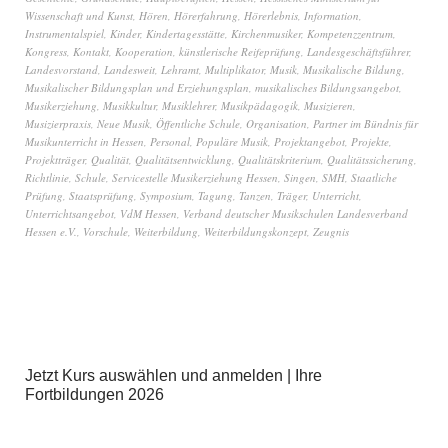
Wissenschaft und Kunst
,
Hören
,
Hörerfahrung
,
Hörerlebnis
,
Information
,
Instrumentalspiel
,
Kinder
,
Kindertagesstätte
,
Kirchenmusiker
,
Kompetenzzentrum
,
Kongress
,
Kontakt
,
Kooperation
,
künstlerische Reifeprüfung
,
Landesgeschäftsführer
,
Landesvorstand
,
Landesweit
,
Lehramt
,
Multiplikator
,
Musik
,
Musikalische Bildung
,
Musikalischer Bildungsplan und Erziehungsplan
,
musikalisches Bildungsangebot
,
Musikerziehung
,
Musikkultur
,
Musiklehrer
,
Musikpädagogik
,
Musizieren
,
Musizierpraxis
,
Neue Musik
,
Öffentliche Schule
,
Organisation
,
Partner im Bündnis für
Musikunterricht in Hessen
,
Personal
,
Populäre Musik
,
Projektangebot
,
Projekte
,
Projektträger
,
Qualität
,
Qualitätsentwicklung
,
Qualitätskriterium
,
Qualitätssicherung
,
Richtlinie
,
Schule
,
Servicestelle Musikerziehung Hessen
,
Singen
,
SMH
,
Staatliche
Prüfung
,
Staatsprüfung
,
Symposium
,
Tagung
,
Tanzen
,
Träger
,
Unterricht
,
Unterrichtsangebot
,
VdM Hessen
,
Verband deutscher Musikschulen Landesverband
Hessen e.V.
,
Vorschule
,
Weiterbildung
,
Weiterbildungskonzept
,
Zeugnis
Jetzt Kurs auswählen und anmelden | Ihre
Fortbildungen 2026