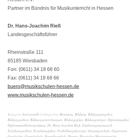
Partner im Bündnis für Musikunterricht in Hessen
Dr. Hans-Joachim Rieß
Landesgeschäftsführer
Rheinstraße 111
65185 Wiesbaden
Fon: (0611) 34 18 68 60
Fax: (0611) 34 18 68 66
buero@musikschulen-hessen.de
www.musikschulen-hessen.de
Kategorie
Servicestelle
Schlagwörter
Beratung
,
Bildung
,
Bildungsangebot
,
Bildungsarbeit
,
Bildungseinrichtungen
,
Bildungsplan
,
Bildungsträger
,
Diplommusiker
,
Diplommusiklehrerprüfung
,
Dr. Hans-Joachim Rieß
,
Erfahrungsaustausch
,
Erziehungsarbeit
,
Erziehungsplan
,
Fortbildungskonzept
,
Ganztagsschule
,
Gegenwart
,
Geschichte
,
Grundschule
,
Hauptberuflich
,
Hessen
,
Hessisches Ministerium für