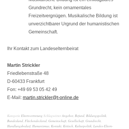
Grundrecht, kein ornamentales
Freizeitvergnügen. Musikalische Bildung ist
unverzichtbarer Urgrund der humanistischen
Gemeinschaft.
Ihr Kontakt zum Landeselternbeirat
Martin Strickler
Friedlebenstraße 48
D-60433 Frankfurt
Fon: +49 69 53 05 42 49
E-Mail:
martin.strickler@t-online.de
Kategorie
Elternvertretung
Schlagwörter
Angebot
,
Befund
,
Bildungspolitik
,
Bundesland
,
Flächendeckend
,
Gemeinschaft
,
Gesellschaft
,
Grundrecht
,
Handlungsbedarf
,
Humanismus
,
Kontakt
,
Kritisch
,
Kulturpolitik
,
Landes-Eltern-