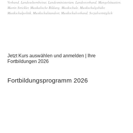
Verband
,
Landeselternbeirat
,
Landesministerium
,
Landesverband
,
Mangelsituation
,
Martin Strickler
,
Musikalische Bildung
,
Musikschule
,
Musikschulgebühr
,
Musikschulpolitik
,
Musikschulstandort
,
Musikschulverband
,
Sozialverträglich
Jetzt Kurs auswählen und anmelden | Ihre
Fortbildungen 2026
Fortbildungsprogramm 2026