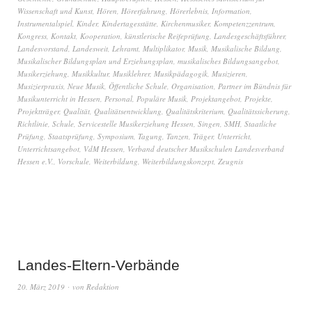
Wissenschaft und Kunst
,
Hören
,
Hörerfahrung
,
Hörerlebnis
,
Information
,
Instrumentalspiel
,
Kinder
,
Kindertagesstätte
,
Kirchenmusiker
,
Kompetenzzentrum
,
Kongress
,
Kontakt
,
Kooperation
,
künstlerische Reifeprüfung
,
Landesgeschäftsführer
,
Landesvorstand
,
Landesweit
,
Lehramt
,
Multiplikator
,
Musik
,
Musikalische Bildung
,
Musikalischer Bildungsplan und Erziehungsplan
,
musikalisches Bildungsangebot
,
Musikerziehung
,
Musikkultur
,
Musiklehrer
,
Musikpädagogik
,
Musizieren
,
Musizierpraxis
,
Neue Musik
,
Öffentliche Schule
,
Organisation
,
Partner im Bündnis für
Musikunterricht in Hessen
,
Personal
,
Populäre Musik
,
Projektangebot
,
Projekte
,
Projektträger
,
Qualität
,
Qualitätsentwicklung
,
Qualitätskriterium
,
Qualitätssicherung
,
Richtlinie
,
Schule
,
Servicestelle Musikerziehung Hessen
,
Singen
,
SMH
,
Staatliche
Prüfung
,
Staatsprüfung
,
Symposium
,
Tagung
,
Tanzen
,
Träger
,
Unterricht
,
Unterrichtsangebot
,
VdM Hessen
,
Verband deutscher Musikschulen Landesverband
Hessen e.V.
,
Vorschule
,
Weiterbildung
,
Weiterbildungskonzept
,
Zeugnis
Landes-Eltern-Verbände
20. März 2019
von
Redaktion