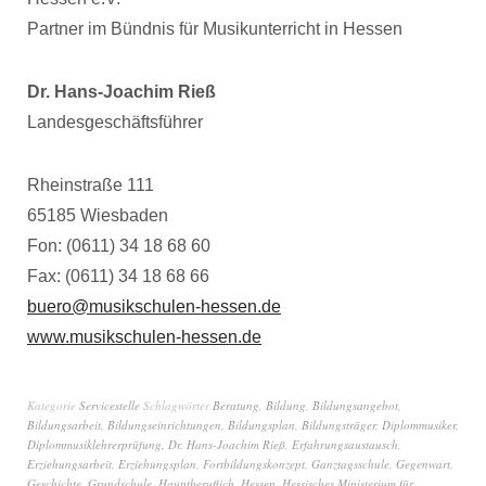
Partner im Bündnis für Musikunterricht in Hessen
Dr. Hans-Joachim Rieß
Landesgeschäftsführer
Rheinstraße 111
65185 Wiesbaden
Fon: (0611) 34 18 68 60
Fax: (0611) 34 18 68 66
buero@musikschulen-hessen.de
www.musikschulen-hessen.de
Kategorie
Servicestelle
Schlagwörter
Beratung
,
Bildung
,
Bildungsangebot
,
Bildungsarbeit
,
Bildungseinrichtungen
,
Bildungsplan
,
Bildungsträger
,
Diplommusiker
,
Diplommusiklehrerprüfung
,
Dr. Hans-Joachim Rieß
,
Erfahrungsaustausch
,
Erziehungsarbeit
,
Erziehungsplan
,
Fortbildungskonzept
,
Ganztagsschule
,
Gegenwart
,
Geschichte
,
Grundschule
,
Hauptberuflich
,
Hessen
,
Hessisches Ministerium für